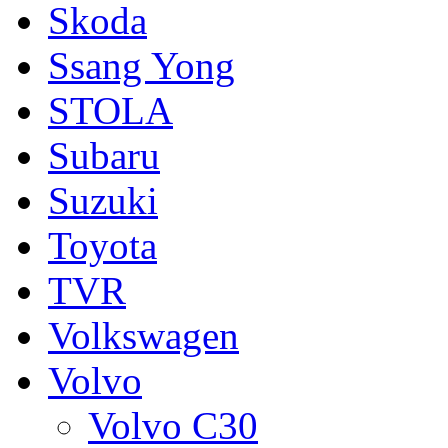
Skoda
Ssang Yong
STOLA
Subaru
Suzuki
Toyota
TVR
Volkswagen
Volvo
Volvo C30