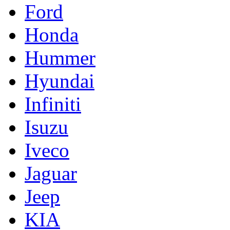
Ford
Honda
Hummer
Hyundai
Infiniti
Isuzu
Iveco
Jaguar
Jeep
KIA