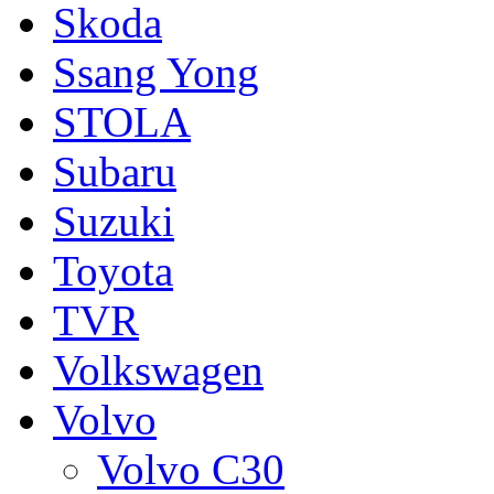
Skoda
Ssang Yong
STOLA
Subaru
Suzuki
Toyota
TVR
Volkswagen
Volvo
Volvo C30