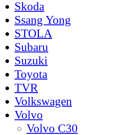
Skoda
Ssang Yong
STOLA
Subaru
Suzuki
Toyota
TVR
Volkswagen
Volvo
Volvo C30