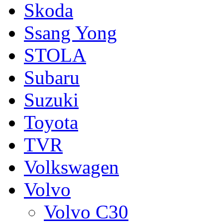
Skoda
Ssang Yong
STOLA
Subaru
Suzuki
Toyota
TVR
Volkswagen
Volvo
Volvo C30