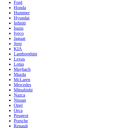
Ford
Honda
Hummer
Hyundai
Infiniti
Isuzu
Iveco
Jaguar
Jeep
KIA
Lamborghini
Lexus
Lotus
Maybach
Mazda
McLaren
Mercedes
Mitsubishi
Nazca
Nissan
Opel
Orca
Peugeot
Porsche
Renault