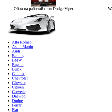
Обои на рабочий стол Dodge Viper
Wa
Alfa Romeo
Aston Martin
Audi
Bentley
BMW
Bugatti
Buick
Cadillac
Chevrolet
Chrysler
Citroen
Corvette
Daewoo
Dodge
Ferrari
Fiat