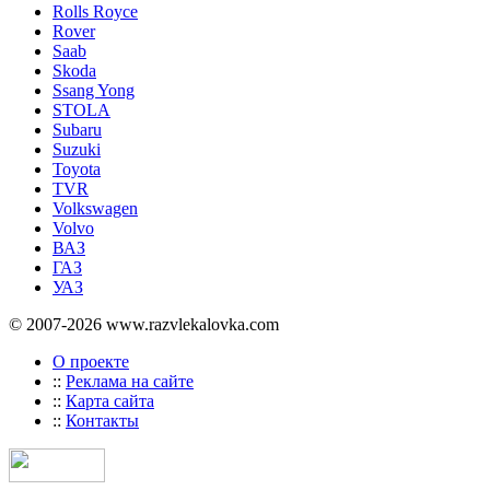
Rolls Royce
Rover
Saab
Skoda
Ssang Yong
STOLA
Subaru
Suzuki
Toyota
TVR
Volkswagen
Volvo
ВАЗ
ГАЗ
УАЗ
© 2007-2026 www.razvlekalovka.com
О проекте
::
Реклама на сайте
::
Карта сайта
::
Контакты