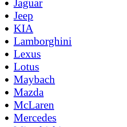
Jaguar
Jeep
KIA
Lamborghini
Lexus
Lotus
Maybach
Mazda
McLaren
Mercedes